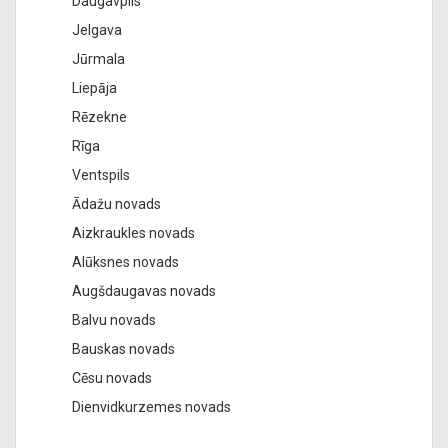
Daugavpils
Jelgava
Jūrmala
Liepāja
Rēzekne
Rīga
Ventspils
Ādažu novads
Aizkraukles novads
Alūksnes novads
Augšdaugavas novads
Balvu novads
Bauskas novads
Cēsu novads
Dienvidkurzemes novads